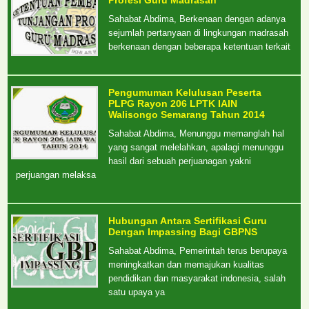
Profesi Guru Madrasah
Sahabat Abdima, Berkenaan dengan adanya
sejumlah pertanyaan di lingkungan madrasah
berkenaan dengan beberapa ketentuan terkait
Pengumuman Kelulusan Peserta
PLPG Rayon 206 LPTK IAIN
Walisongo Semarang Tahun 2014
Sahabat Abdima, Menunggu memanglah hal
yang sangat melelahkan, apalagi menunggu
hasil dari sebuah perjuanagan yakni
perjuangan melaksa
Hubungan Antara Sertifikasi Guru
Dengan Impassing Bagi GBPNS
Sahabat Abdima, Pemerintah terus berupaya
meningkatkan dan memajukan kualitas
pendidikan dan masyarakat indonesia, salah
satu upaya ya