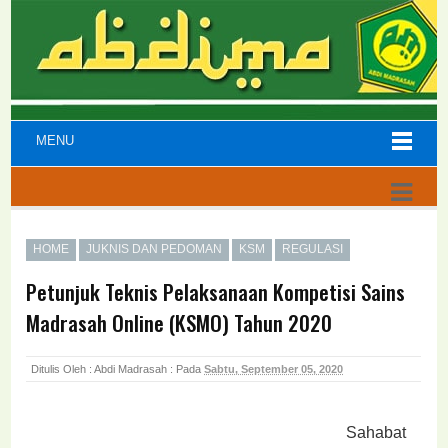
MENU
HOME
JUKNIS DAN PEDOMAN
KSM
REGULASI
Petunjuk Teknis Pelaksanaan Kompetisi Sains
Madrasah Online (KSMO) Tahun 2020
Ditulis Oleh : Abdi Madrasah :
Pada
Sabtu, September 05, 2020
Sahabat