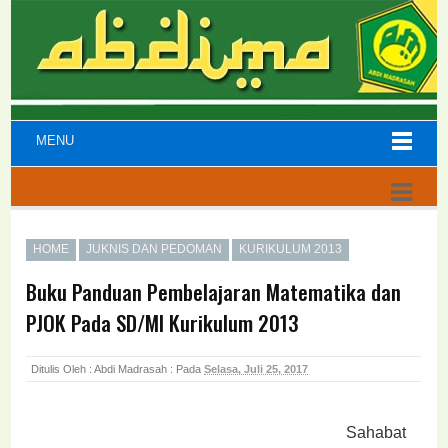
MENU
HOME
JUKNIS DAN PEDOMAN
KURIKULUM 2013
Buku Panduan Pembelajaran Matematika dan
PJOK Pada SD/MI Kurikulum 2013
Ditulis Oleh : Abdi Madrasah :
Pada
Selasa, Juli 25, 2017
Sahabat