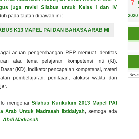
igus juga revisi Silabus untuk
Kelas I dan IV
2020
duh pada tautan dibawah ini :
ABUS K13 MAPEL PAI DAN BAHASA ARAB MI
bagai acuan pengembangan RPP memuat identitas
jaran atau tema pelajaran, kompetensi
inti (KI),
Dasar (KD), indikator pencapaian kompetensi, materi
iatan pembelajaran,
penilaian, alokasi waktu dan
jar.
nfo mengenai
Silabus Kurikulum 2013 Mapel PAI
a Arab Untuk Madrasah Ibtidaiyah
, semoga
ada
._
Abdi Madrasah