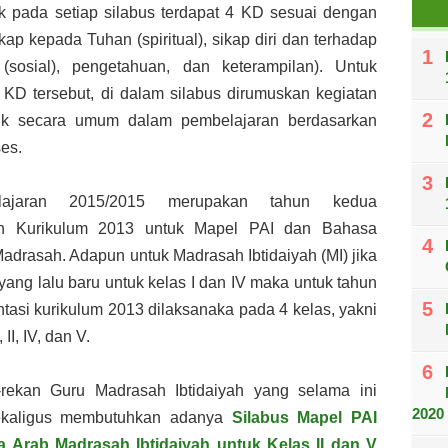
k pada setiap silabus terdapat 4 KD
sesuai dengan
kap kepada Tuhan (spiritual), sikap diri dan terhadap
 (sosial),
pengetahuan, dan keterampilan). Untuk
KD tersebut, di dalam silabus dirumuskan kegiatan
dik secara umum dalam pembelajaran berdasarkan
ses.
lajaran 2015/2015 merupakan tahun kedua
an Kurikulum 2013 untuk Mapel PAI dan Bahasa
adrasah. Adapun untuk Madrasah Ibtidaiyah (MI) jika
yang lalu baru untuk kelas I dan IV
maka untuk tahun
ntasi kurikulum 2013 dilaksanaka pada 4 kelas, yakni
 II, IV, dan
V.
-rekan Guru Madrasah Ibtidaiyah yang selama ini
2020
ekaligus membutuhkan adanya
Silabus
Mapel PAI
 Arab Madrasah Ibtidaiyah untuk Kelas II dan V