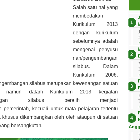
Salah satu hal yang
membedakan
Kurikulum 2013
dengan kurikulum
sebelumnya adalah
mengenai
penyusu
nan/pengembangan
silabus. Dalam
Kurikulum 2006,
engembangan silabus merupakan kewenangan
satuan
P
an, namun dalam Kurikulum 2013 kegiatan
bangan silabus beralih menjadi
an
pemerintah, kecuali untuk mata pelajaran tertentu
a khusus dikembangkan oleh oleh ataupun di
satuan
yang bersangkutan.
Angg