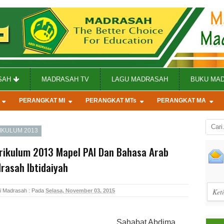
SAH
MADRASAH TV
LAGU MADRASAH
BUKU MA
PERANGKAT MI
PERANGKAT MTs
PERANGKAT MA
IKULUM 2013
urikulum 2013 Mapel PAI Dan Bahasa Arab
rasah Ibtidaiyah
bdi Madrasah :
Pada
Selasa, November 03, 2015
Sahabat Abdima,