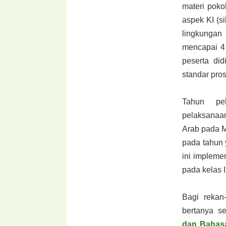
materi poko
aspek KI (si
lingkungan
mencapai 4 
peserta
di
standar pro
Tahun pe
pelaksana
Arab
pada M
pada tahun 
ini impleme
pada kelas I,
Bagi rekan
bertanya s
dan Bahasa