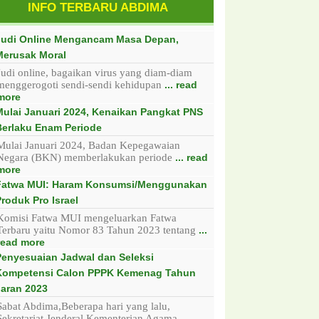
INFO TERBARU ABDIMA
Judi Online Mengancam Masa Depan,
Merusak Moral
Judi online, bagaikan virus yang diam-diam
menggerogoti sendi-sendi kehidupan
... read
more
Mulai Januari 2024, Kenaikan Pangkat PNS
Berlaku Enam Periode
Mulai Januari 2024, Badan Kepegawaian
Negara (BKN) memberlakukan periode
... read
more
Fatwa MUI: Haram Konsumsi/Menggunakan
roduk Pro Israel
Komisi Fatwa MUI mengeluarkan Fatwa
Terbaru yaitu Nomor 83 Tahun 2023 tentang
...
read more
Penyesuaian Jadwal dan Seleksi
Kompetensi Calon PPPK Kemenag Tahun
aran 2023
Sabat Abdima,Beberapa hari yang lalu,
Sekretariat Jenderal Kementerian Agama
...