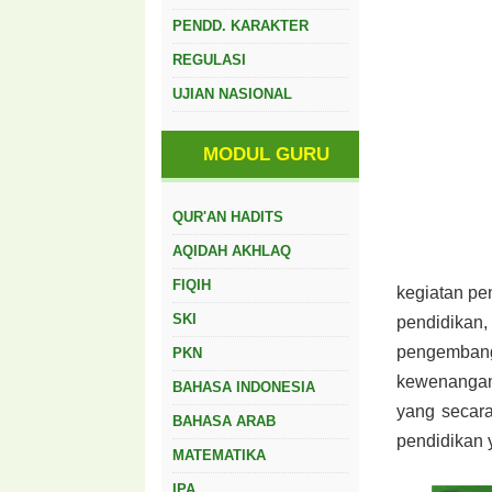
PENDD. KARAKTER
REGULASI
UJIAN NASIONAL
MODUL GURU
QUR'AN HADITS
AQIDAH AKHLAQ
FIQIH
kegiatan p
SKI
pendidik
pengem
PKN
kewenang
BAHASA INDONESIA
yang secar
BAHASA ARAB
pendidikan 
MATEMATIKA
IPA