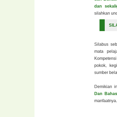
dan sekal
silahkan un
SIL
Silabus se
mata pela
Kompetensi 
pokok, keg
sumber bela
Demikian i
Dan Bahas
manfaatnya