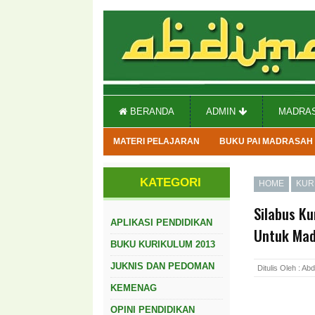
BERANDA
ADMIN
MADRA
MATERI PELAJARAN
BUKU PAI MADRASAH
KATEGORI
HOME
KUR
Silabus K
APLIKASI PENDIDIKAN
Untuk Mad
BUKU KURIKULUM 2013
JUKNIS DAN PEDOMAN
Ditulis Oleh : A
KEMENAG
OPINI PENDIDIKAN