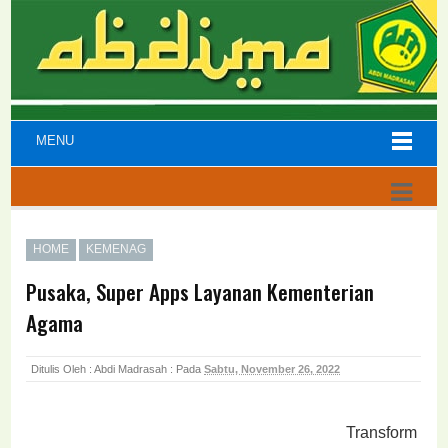
MENU
HOME
KEMENAG
Pusaka, Super Apps Layanan Kementerian
Agama
Ditulis Oleh : Abdi Madrasah :
Pada
Sabtu, November 26, 2022
Transform